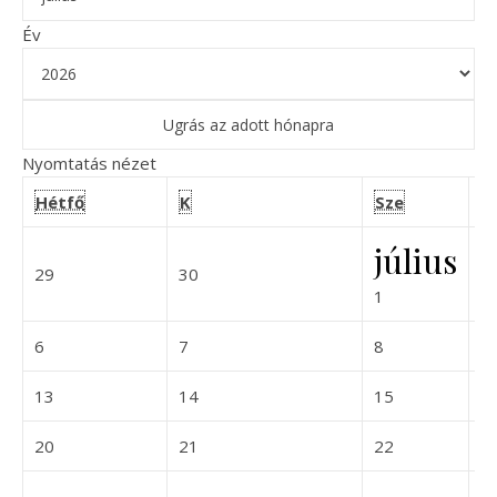
Év
Nyomtatás
nézet
hétfő
kedd
szerda
Hétfő
K
Sze
C
július
2026-06-29
2026-06-30
29
30
2
2026-07-01
1
2026-07-06
2026-07-07
2026-07-08
6
7
8
9
2026-07-13
2026-07-14
2026-07-15
13
14
15
1
2026-07-20
2026-07-21
2026-07-22
20
21
22
2