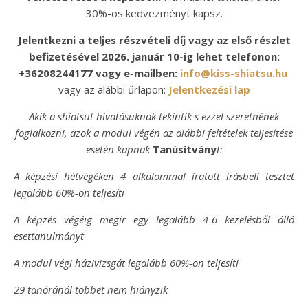
30%-os kedvezményt kapsz.
Jelentkezni a teljes részvételi díj vagy az első részlet
befizetésével 2026. január 10-ig lehet telefonon:
+36208244177 vagy e-mailben:
info@kiss-shiatsu.hu
vagy az alábbi űrlapon:
Jelentkezési lap
Akik a shiatsut hivatásuknak tekintik s ezzel szeretnének
foglalkozni, azok a modul végén az alábbi feltételek teljesítése
esetén kapnak
Tanúsítvány
t:
A képzési hétvégéken 4 alkalommal íratott írásbeli tesztet
legalább 60%-on teljesíti
A képzés végéig megír egy legalább 4-6 kezelésből álló
esettanulmányt
A modul végi házivizsgát legalább 60%-on teljesíti
29 tanóránál többet nem hiányzik