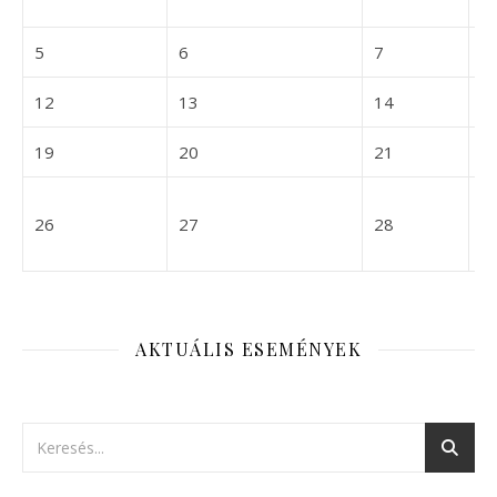
1
2027-04-05
2027-04-06
2027-04-07
5
6
7
8
2027-04-12
2027-04-13
2027-04-14
12
13
14
1
2027-04-19
2027-04-20
2027-04-21
19
20
21
2
2027-04-26
2027-04-27
2027-04-28
26
27
28
2
AKTUÁLIS ESEMÉNYEK