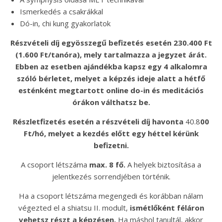
Ismerkedés a csakrákkal
Dó-in, chi kung gyakorlatok
Részvételi díj
egyösszegű befizetés esetén 230.400 Ft
(1.600 Ft/tanóra), mely tartalmazza a jegyzet árát.
Ebben az esetben ajándékba kapsz egy 4 alkalomra
szóló bérletet, melyet a képzés ideje alatt a hétfő
esténként megtartott online do-in és meditációs
órákon válthatsz be.
Részletfizetés esetén a részvételi díj havonta
40.8
00
Ft/hó, melyet a kezdés előtt egy héttel kérünk
befizetni.
A csoport létszáma
max. 8 fő.
A helyek biztosítása a
jelentkezés sorrendjében történik.
Ha a csoport létszáma megengedi és korábban nálam
végezted el a shiatsu II. modult,
ismétlőként féláron
vehetsz részt a képzésen.
Ha máshol tanultál, akkor