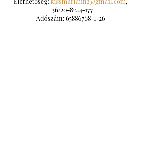
Elérhetőség:
kissmariann2@gmail.com
,
+36/20-8244-177
Adószám: 65886768-1-26