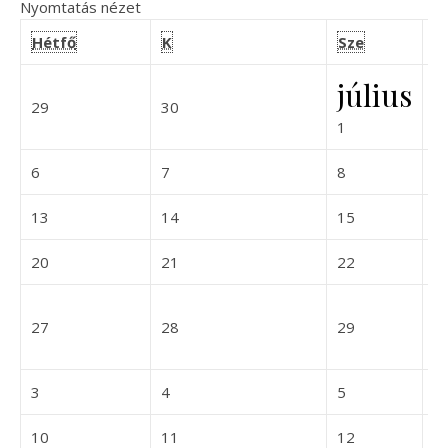
Nyomtatás
nézet
hétfő
kedd
szerda
Hétfő
K
Sze
C
július
2026-06-29
2026-06-30
29
30
2
2026-07-01
1
2026-07-06
2026-07-07
2026-07-08
6
7
8
9
2026-07-13
2026-07-14
2026-07-15
13
14
15
1
2026-07-20
2026-07-21
2026-07-22
20
21
22
2
2026-07-27
2026-07-28
2026-07-29
27
28
29
3
2026-08-03
2026-08-04
2026-08-05
3
4
5
6
2026-08-10
2026-08-11
2026-08-12
10
11
12
1