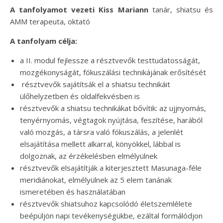
A
tanfolyamot vezeti
Kiss Mariann
tanár, shiatsu és
AMM terapeuta, oktató
A tanfolyam célja:
a II. modul fejlessze a résztvevők testtudatosságát,
mozgékonyságát, fókuszálási technikájának erősítését
résztvevők sajátítsák el a shiatsu technikáit
ülőhelyzetben és oldalfekvésben is
résztvevők a shiatsu technikákat bővítik: az ujjnyomás,
tenyérnyomás, végtagok nyújtása, feszítése, harából
való mozgás, a társra való fókuszálás, a jelenlét
elsajátítása mellett alkarral, könyökkel, lábbal is
dolgoznak, az érzékelésben elmélyülnek
résztvevők elsajátítják a kiterjesztett Masunaga-féle
meridiánokat, elmélyülnek az 5 elem tanának
ismeretében és használatában
résztvevők shiatsuhoz kapcsolódó életszemlélete
beépüljön napi tevékenységükbe, ezáltal formálódjon