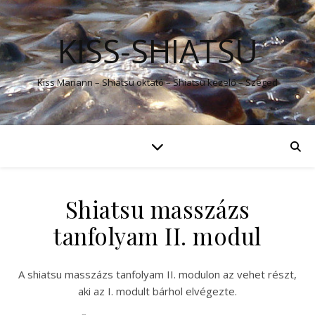
KISS-SHIATSU
Kiss Mariann – Shiatsu oktató – Shiatsu kezelő – Szeged
Shiatsu masszázs
tanfolyam II. modul
A shiatsu masszázs tanfolyam II. modulon az vehet részt,
aki az I. modult bárhol elvégezte.