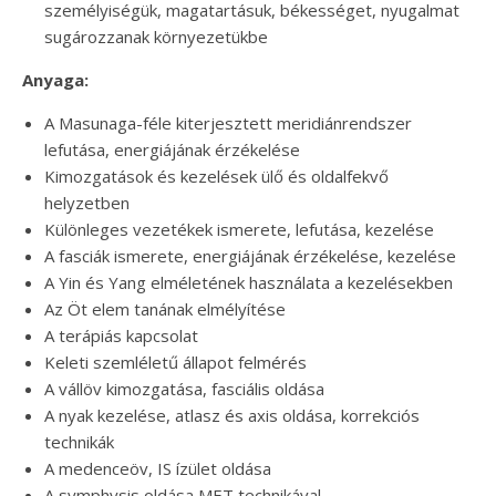
személyiségük, magatartásuk, békességet, nyugalmat
sugározzanak környezetükbe
Anyaga:
A Masunaga-féle kiterjesztett meridiánrendszer
lefutása, energiájának érzékelése
Kimozgatások és kezelések ülő és oldalfekvő
helyzetben
Különleges vezetékek ismerete, lefutása, kezelése
A fasciák ismerete, energiájának érzékelése, kezelése
A Yin és Yang elméletének használata a kezelésekben
Az Öt elem tanának elmélyítése
A terápiás kapcsolat
Keleti szemléletű állapot felmérés
A vállöv kimozgatása, fasciális oldása
A nyak kezelése, atlasz és axis oldása, korrekciós
technikák
A medenceöv, IS ízület oldása
A symphysis oldása MET technikával