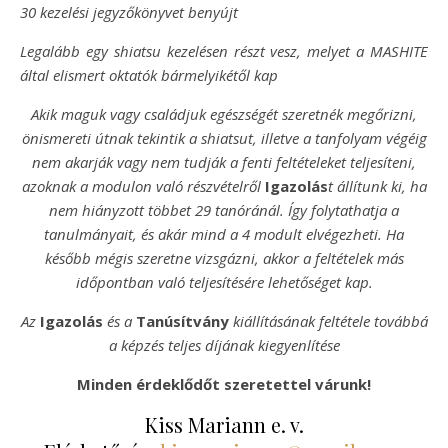
30 kezelési jegyzőkönyvet benyújt
Legalább egy shiatsu kezelésen részt vesz, melyet a MASHITE
által elismert oktatók bármelyikétől kap
Akik maguk vagy családjuk egészségét szeretnék megőrizni,
önismereti útnak tekintik a shiatsut, illetve a tanfolyam végéig
nem akarják vagy nem tudják a fenti feltételeket teljesíteni,
azoknak a modulon való részvételről
Igazolás
t állítunk ki, ha
nem hiányzott többet 29 tanóránál. Így folytathatja a
tanulmányait, és akár mind a 4 modult elvégezheti. Ha
később mégis szeretne vizsgázni, akkor a feltételek más
időpontban való teljesítésére lehetőséget kap.
Az
Igazolás
és a
Tanúsítvány
kiállításának feltétele továbbá
a képzés teljes díjának kiegyenlítése
Minden érdeklődőt szeretettel várunk!
Kiss Mariann e. v.