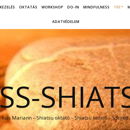
KEZELÉS
OKTATÁS
WORKSHOP
DO-IN
MINDFULNESS
TRE™
M
ADATVÉDELEM
ISS-SHIAT
Kiss Mariann – Shiatsu oktató – Shiatsu kezelő – Szeged