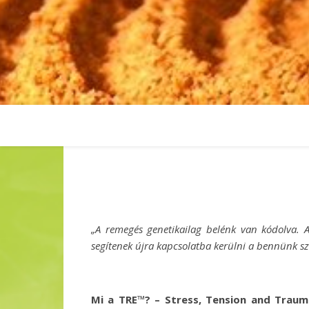
„A remegés genetikailag belénk van kódolva. 
segítenek újra kapcsolatba kerülni a bennünk s
Mi a TRE
™
? – Stress, Tension and
Trauma