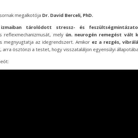
tsornak megalkotója
Dr. David Berceli, PhD.
zmaiban tárolódott stressz- és feszültségmintázat
es reflexmechanizmusát, mely
ún. neurogén remegést vált k
és megnyugtatja az idegrendszert. Amikor
ez a rezgés, vibrál
, arra ösztönzi a testet, hogy visszataláljon egyensúlyi állapotába
eót: