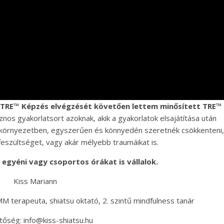
i TRE™ Képzés elvégzését követően lettem minősített TRE™
os gyakorlatsort azoknak, akik a gyakorlatok elsajátítása után
s környezetben, egyszerűen és könnyedén szeretnék csökkenteni,
 feszültséget, vagy akár mélyebb traumáikat is.
 egyéni vagy csoportos órákat is vállalok.
Kiss Mariann
M terapeuta, shiatsu oktató, 2. szintű mindfulness tanár
tőség: info@kiss-shiatsu.hu