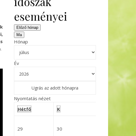
időszak
eseményei
ok
Előző hónap
i,
Ma
ás
Hónap
.
Év
Nyomtatás
nézet
hétfő
kedd
szerda
Hétfő
K
Sze
július
2026-06-29
2026-06-30
29
30
2026-07-0
1