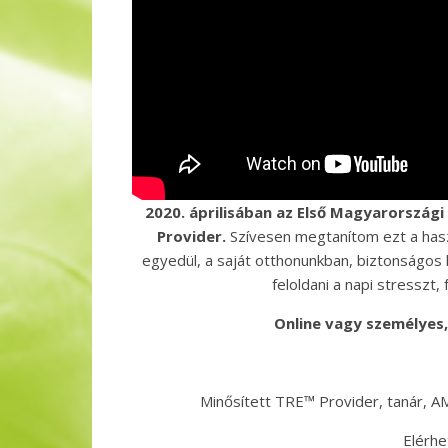
2020. áprilisában az Első Magyarország
Provider.
Szívesen megtanítom ezt a haszn
egyedül, a saját otthonunkban, biztonságo
feloldani a napi stresszt,
Online vagy személyes,
Minősített TRE™ Provider, tanár, AM
Elérhe