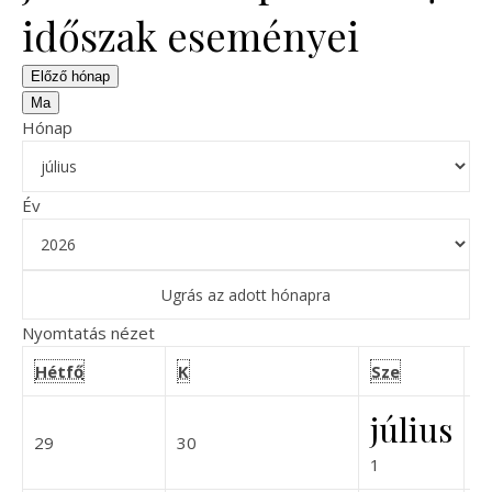
időszak eseményei
Előző hónap
Ma
Hónap
Év
Nyomtatás
nézet
hétfő
kedd
szerda
Hétfő
K
Sze
C
július
2026-06-29
2026-06-30
29
30
2
2026-07-01
1