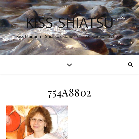
KISS-SHIATSU
Kiss Mariann – Shiatsu oktató – Shiatsu kezelő – Szeged
754A8802