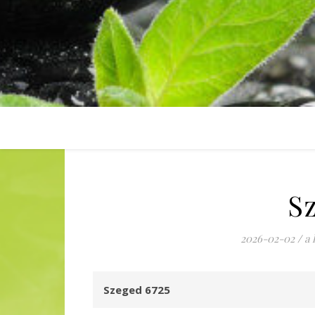
S
Sz
2026-02-02
/
a 
Szeged 6725