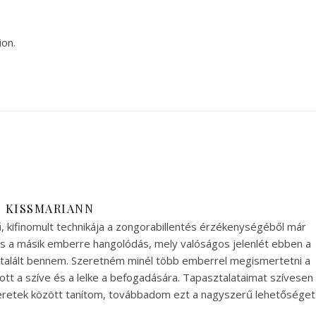
ion.
KISSMARIANN
ű, kifinomult technikája a zongorabillentés érzékenységéből már
és a másik emberre hangolódás, mely valóságos jelenlét ebben a
re talált bennem. Szeretném minél több emberrel megismertetni a
itott a szíve és a lelke a befogadására. Tapasztalataimat szívesen
eretek között tanítom, továbbadom ezt a nagyszerű lehetőséget