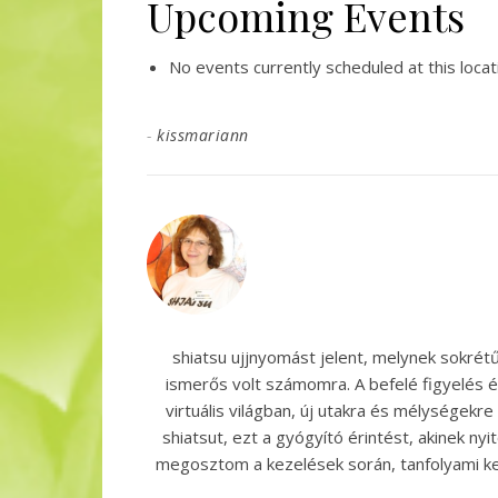
Upcoming Events
No events currently scheduled at this locat
-
kissmariann
shiatsu ujjnyomást jelent, melynek sokrét
ismerős volt számomra. A befelé figyelés 
virtuális világban, új utakra és mélységek
shiatsut, ezt a gyógyító érintést, akinek ny
megosztom a kezelések során, tanfolyami k