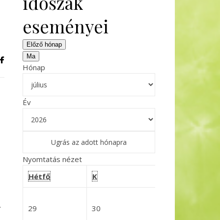
időszak
eseményei
Előző hónap
Ma
Hónap
Év
Nyomtatás
nézet
hétfő
kedd
szerda
Hétfő
K
Sze
július
.
2026-06-29
2026-06-30
29
30
2026-07-0
1