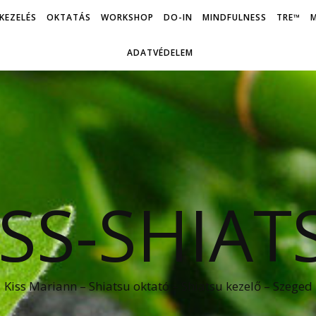
KEZELÉS
OKTATÁS
WORKSHOP
DO-IN
MINDFULNESS
TRE™
M
ADATVÉDELEM
ISS-SHIAT
Kiss Mariann – Shiatsu oktató – Shiatsu kezelő – Szeged